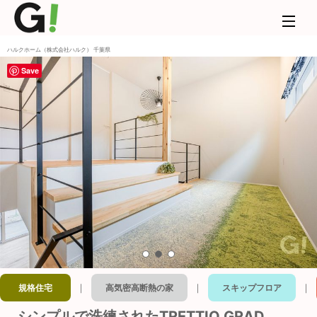
ハルクホーム（株式会社ハルク） 千葉県
Save
｜
｜
｜
規格住宅
高気密高断熱の家
スキップフロア
シンプルで洗練されたTRETTIO GRAD