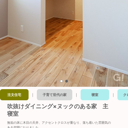
｜
｜
｜
注文住宅
子育て世代の家
寝室
ク
吹抜けダイニング×ヌックのある家 主
寝室
無垢の床に木目の天井、アクセントクロスが重なり、落ち着いた雰囲気の
ある空間になりました。