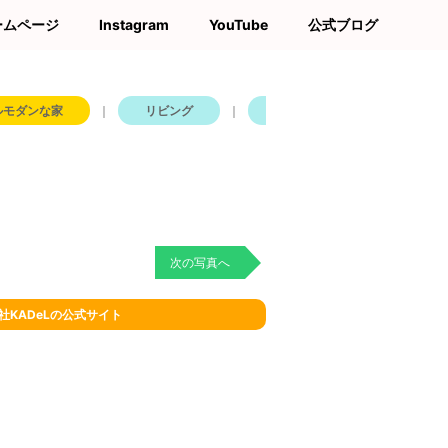
ームページ
Instagram
YouTube
公式ブログ
ルモダンな家
｜
リビング
｜
吹き抜け
｜
リビン
次の写真へ
社KADeLの公式サイト