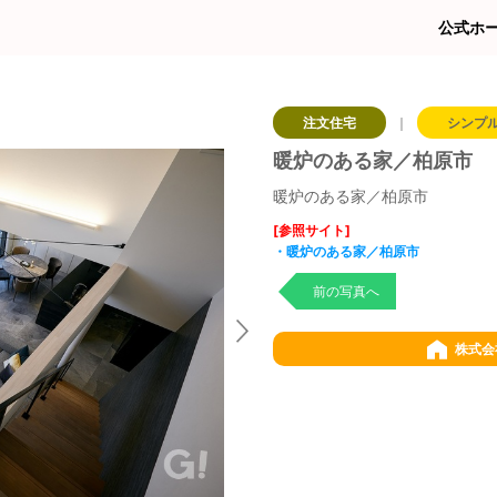
公式ホ
注文住宅
｜
シンプ
暖炉のある家／柏原市
暖炉のある家／柏原市
[参照サイト]
・暖炉のある家／柏原市
前の写真へ
株式会