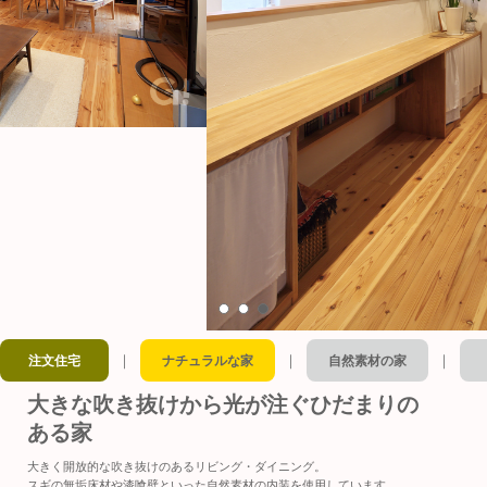
｜
｜
｜
注文住宅
ナチュラルな家
自然素材の家
大きな吹き抜けから光が注ぐひだまりの
ある家
大きく開放的な吹き抜けのあるリビング・ダイニング。
スギの無垢床材や漆喰壁といった自然素材の内装を使用しています。