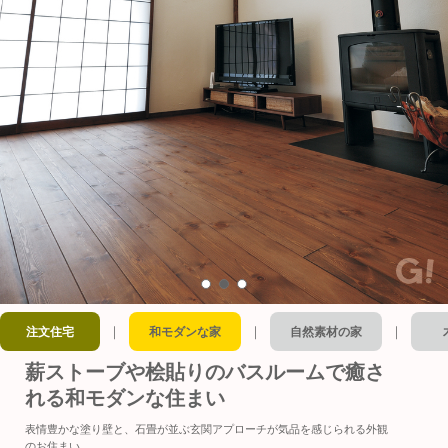
｜
｜
｜
注文住宅
和モダンな家
自然素材の家
薪ストーブや桧貼りのバスルームで癒さ
れる和モダンな住まい
表情豊かな塗り壁と、石畳が並ぶ玄関アプローチが気品を感じられる外観
のお住まい。