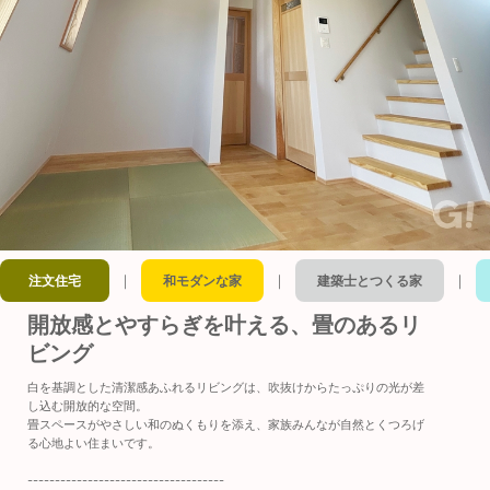
｜
｜
｜
注文住宅
和モダンな家
建築士とつくる家
開放感とやすらぎを叶える、畳のあるリ
ビング
白を基調とした清潔感あふれるリビングは、吹抜けからたっぷりの光が差
し込む開放的な空間。
畳スペースがやさしい和のぬくもりを添え、家族みんなが自然とくつろげ
る心地よい住まいです。
------------------------------------