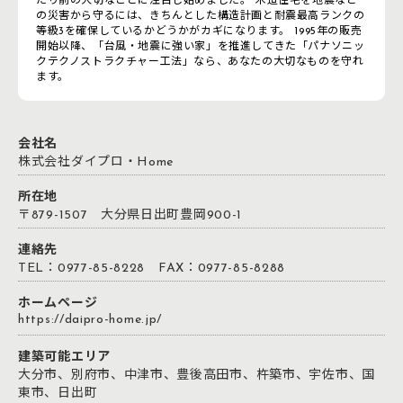
たり前の大切なことに注目し始めました。 木造住宅を地震など
の災害から守るには、きちんとした構造計画と耐震最高ランクの
等級3を確保しているかどうかがカギになります。 1995年の販売
開始以降、「台風・地震に強い家」を推進してきた「パナソニッ
クテクノストラクチャー工法」なら、あなたの大切なものを守れ
ます。
会社名
株式会社ダイプロ・Home
所在地
〒879-1507 大分県日出町豊岡900-1
連絡先
TEL：0977-85-8228 FAX：0977-85-8288
ホームページ
https://daipro-home.jp/
建築可能エリア
大分市、別府市、中津市、豊後高田市、杵築市、宇佐市、国
東市、日出町