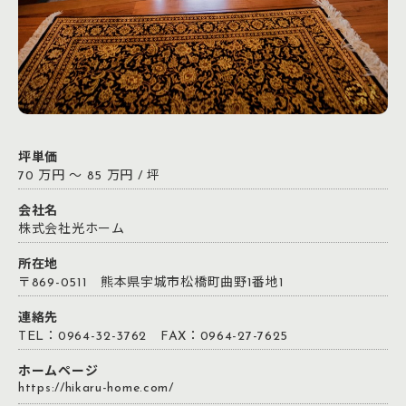
熊本で新築なら光ホーム それぞれの家族が持つ理想の生活スタ
イルを実現するために・・・ 皆様の理想の生活スタイルを実現
するために、そして皆様がしあわせな暮らしを送るために、 を
モットーに、これからも光ホームは、皆さまへ建築のプロとして
の「技」をご提案し続けます。 株式会社 光ホームに一度お気軽
にご相談下さい。
坪単価
70 万円 ～ 85 万円 / 坪
会社名
株式会社光ホーム
所在地
〒869-0511 熊本県宇城市松橋町曲野1番地1
連絡先
TEL：0964-32-3762 FAX：0964-27-7625
ホームページ
https://hikaru-home.com/