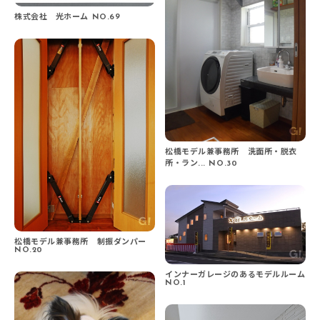
株式会社 光ホーム NO.69
松橋モデル兼事務所 洗面所・脱衣
所・ラン... NO.30
松橋モデル兼事務所 制振ダンパー
NO.20
インナーガレージのあるモデルルーム
NO.1