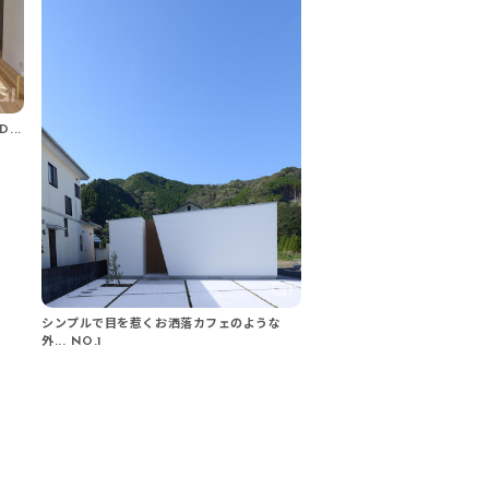
..
シンプルで目を惹くお洒落カフェのような
外... NO.1