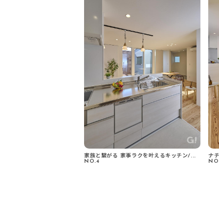
家族と繋がる 家事ラクを叶えるキッチン/...
ナチ
NO.4
NO