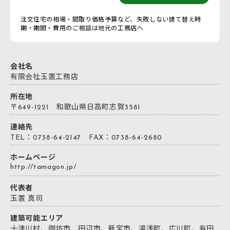
注文住宅の相場・間取り価格予算など、失敗しない建て替え時
期・期間・費用のご相談は地元の工務店へ
会社名
有限会社玉置工務店
所在地
〒649-1221 和歌山県日高町志賀3581
連絡先
TEL：0738-64-2147 FAX：0738-64-2680
ホームページ
http://tamagon.jp/
代表者
玉置 真司
建築可能エリア
十津川村、御坊市、田辺市、新宮市、湯浅町、広川町、有田