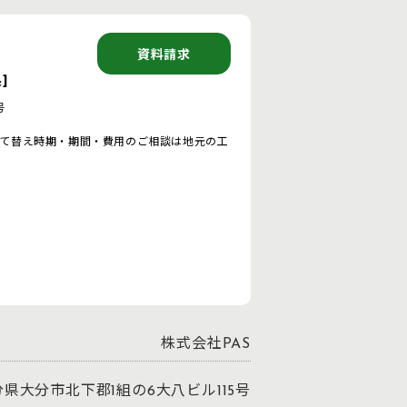
資料請求
]
号
て替え時期・期間・費用のご相談は地元の工
株式会社PAS
大分県大分市北下郡1組の6大八ビル115号