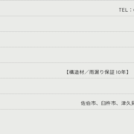
TEL：0
【構造材／雨漏り保証 10年
佐伯市、臼杵市、津久