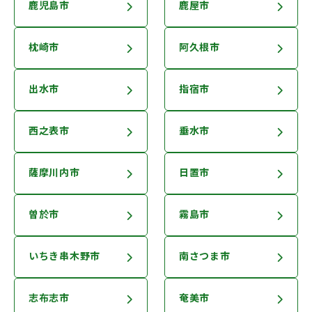
鹿児島市
鹿屋市
枕崎市
阿久根市
出水市
指宿市
西之表市
垂水市
薩摩川内市
日置市
曽於市
霧島市
いちき串木野市
南さつま市
志布志市
奄美市