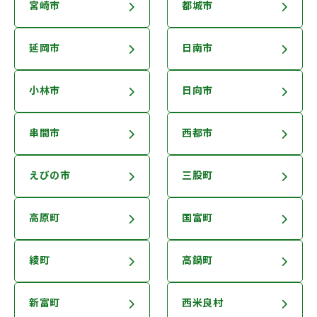
宮崎市
都城市
延岡市
日南市
小林市
日向市
串間市
西都市
えびの市
三股町
高原町
国富町
綾町
高鍋町
新富町
西米良村