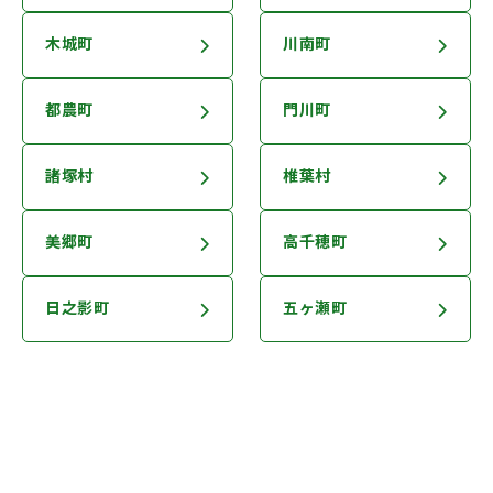
木城町
川南町
都農町
門川町
諸塚村
椎葉村
美郷町
高千穂町
日之影町
五ヶ瀬町