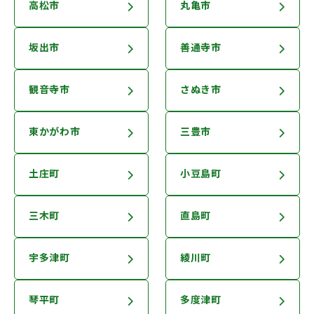
高松市
丸亀市
坂出市
善通寺市
観音寺市
さぬき市
東かがわ市
三豊市
土庄町
小豆島町
三木町
直島町
宇多津町
綾川町
琴平町
多度津町