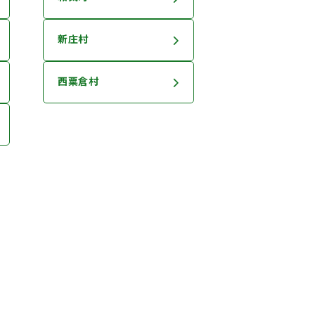
新庄村
西粟倉村