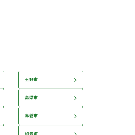
玉野市
高梁市
赤磐市
和気町