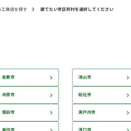
ら
工務店を探す
建てたい市区町村を
選択してください
倉敷市
津山市
井原市
総社市
備前市
瀬戸内市
美作市
浅口市