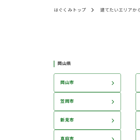
はぐくみトップ
建てたいエリアか
岡山県
岡山市
笠岡市
新見市
真庭市