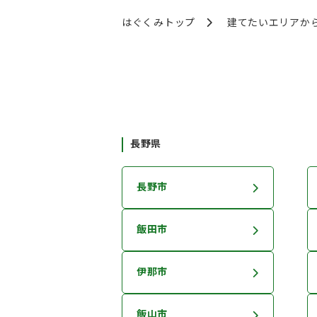
はぐくみトップ
建てたいエリアか
長野県
長野市
飯田市
伊那市
飯山市