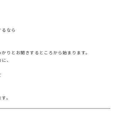
するなら
っかりとお聞きするところから始まります。
めに、
て
、
ます。