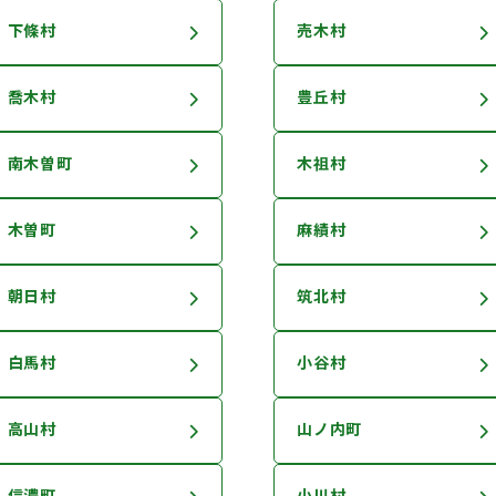
下條村
売木村
喬木村
豊丘村
南木曽町
木祖村
木曽町
麻績村
朝日村
筑北村
白馬村
小谷村
高山村
山ノ内町