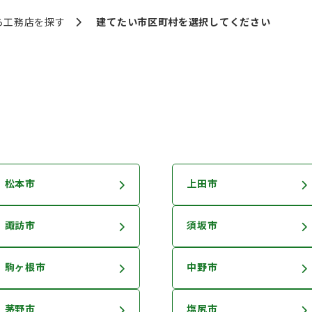
ら
工務店を探す
建てたい市区町村を
選択してください
松本市
上田市
諏訪市
須坂市
駒ヶ根市
中野市
茅野市
塩尻市