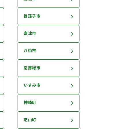
我孫子市
富津市
八街市
南房総市
いすみ市
神崎町
芝山町