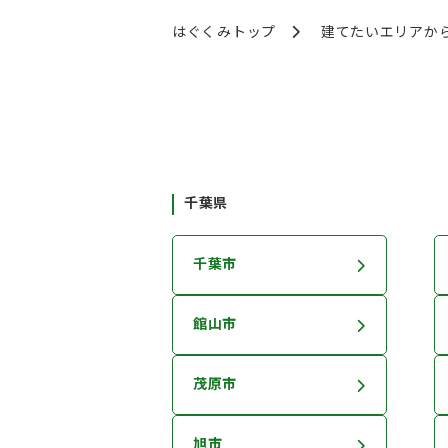
はぐくみトップ
建てたいエリアか
千葉県
千葉市
館山市
茂原市
旭市