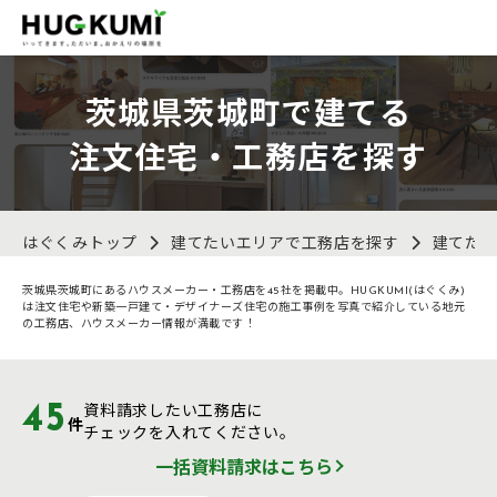
茨城県茨城町で建てる
注文住宅・工務店を探す
はぐくみトップ
建てたいエリアで工務店を探す
建てた
茨城県茨城町にあるハウスメーカー・工務店を45社を掲載中。HUGKUMI(はぐくみ)
は注文住宅や新築一戸建て・デザイナーズ住宅の施工事例を写真で紹介している地元
の工務店、ハウスメーカー情報が満載です！
45
資料請求したい工務店に
件
チェックを入れてください。
一括資料請求はこちら