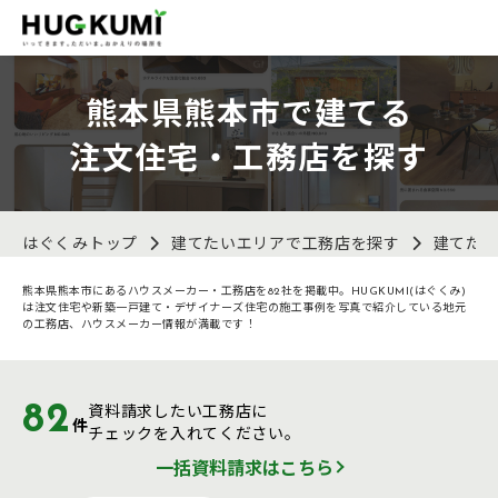
熊本県熊本市で建てる
注文住宅・工務店を探す
はぐくみトップ
建てたいエリアで工務店を探す
建てた
熊本県熊本市にあるハウスメーカー・工務店を82社を掲載中。HUGKUMI(はぐくみ)
は注文住宅や新築一戸建て・デザイナーズ住宅の施工事例を写真で紹介している地元
の工務店、ハウスメーカー情報が満載です！
82
資料請求したい工務店に
件
チェックを入れてください。
一括資料請求はこちら