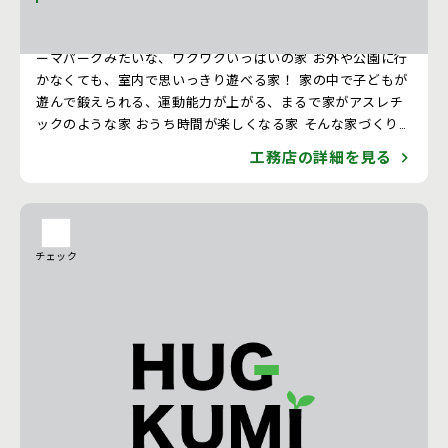
プラスCホームは、ただ家をつくる会社ではありません！ テ
ーマパークみたいな、ワクワクいっぱいの家 お外や公園に行
かなくても、室内で思いっきり遊べる家！ 家の中で子どもが
遊んで鍛えられる、運動能力が上がる、まるで家がアスレチ
ックのような家 おうち時間が楽しくなる家 そんな家づくり
ならお任せ下さい！ お客様のご要望や「あんなことできます
工務店の詳細を見る
か？」「こんなことできますか？」といった楽しいご期待に
応えていき、理想を取り入れた上でさらにプラスα！面白さ、
遊び心、おどろきをご提案しています。
チェック