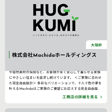
大阪府
株式会社Machidaホールディングス
＜安心・安全な住まいへのこだわり＞ 耐震性、断熱性の向上
や自然素材の採用など、お客様が永く安心して暮らせる家族
にやさしい住まいを追求し続けています。 ＜ご家族に合わせ
た完全自由設計＞ 多彩なバリエーションで、十人十色の夢を
叶えるMachidaはご家族のご要望にお応えする完全自由設計
でニーズに合った家づくり。 ＜デザイン＆プラニング＞ ご
工務店の詳細を見る
家族のライフスタイルに合わせたデザイン、設計士が最初の
段階から打ち合わせに参加し、お客様への最適なプランをご
提案します。