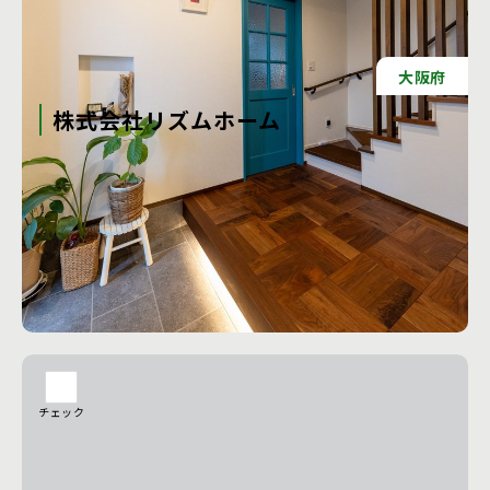
大阪府
株式会社リズムホーム
一人ひとり違う理想の住まいづくりを、 お客様と二人三脚で
かなえます。 LIZUM HOMEは大阪を拠点とした 家づくりの
会社です。 「LIZUM」に込めたのは、「“理”にかなうこ
と」、 「LIVE(生きること)」、「住むこと」への想いです。
生きるうえで不可欠な住宅にも、 自分らしさを出してほし
い。 常に「もし自分が住むなら」というお客様目線で考え、
工務店の詳細を見る
暮らす人にとって快適で合理的な住まい、 “理”にかなった住
まいを、お客様と二人三脚で 創造します。
チェック