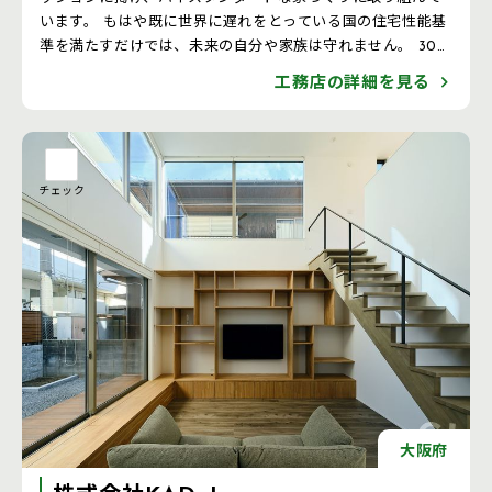
います。 もはや既に世界に遅れをとっている国の住宅性能基
準を満たすだけでは、未来の自分や家族は守れません。 30
年、50年と長い視野にたって、健康的にも経済的にもメリッ
工務店の詳細を見る
トになる高性能な住宅の実現が必要なのです。 そのため我々
は2050年基準の住宅を、2025年の今から提供していきた
い。 2050年にも通用する性能と日本人の健康の維持向上と
日本の住宅をもっと高性能に。 SANKENはこれからも、常
に挑戦を続けます。
チェック
大阪府