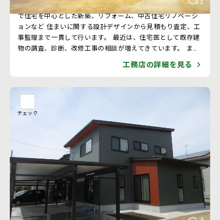
⽯川県を拠点に活動する設計事務所です。 オープンシステム
で住宅を中⼼とした新築、リフォーム、中古住宅リノベーシ
ョンなど 住まいに関する設計デザインから⾒積もり査定、⼯
事監理まで⼀貫して⾏います。 最近は、住宅医として既存建
物の調査、診断、改修⼯事の相談が増えてきています。 ま
た、コンクリート造・鉄⾻造の構造設計もおこなっていま
工務店の詳細を見る
す。 住まい⼿の要望を満たす空間を創りだすと同時に、 暮ら
しをより楽しく、より豊かなものにできるよう考え続け、 地
域に根差した会社として、アフターメンテナンスにしっかり
対応します。
チェック