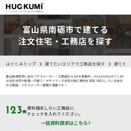
富山県南砺市で建てる
注文住宅・工務店を探す
はぐくみトップ
建てたいエリアで工務店を探す
建てた
富山県南砺市にあるハウスメーカー・工務店を123社を掲載中。HUGKUMI(はぐくみ)
は注文住宅や新築一戸建て・デザイナーズ住宅の施工事例を写真で紹介している地元
の工務店、ハウスメーカー情報が満載です！
123
資料請求したい工務店に
件
チェックを入れてください。
一括資料請求はこちら